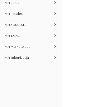
API Sales
API Resales
API 3DSecure
API iDEAL
API Marketplace
API Tokenizacja