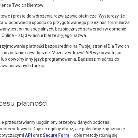
ience Twoich klientów:
towe i proste do wdrożenia rozwiązanie płatnicze. Wystarczy, że
enta w odpowiedni sposób do przygotowanego przez nas formularza
owany jest on na specjalnych, bezpiecznych serwerach w domenie
 Online – stąd właśnie bierze się jego nazwa.
przyjmowanie płatności bezpośrednio na Twojej stronie! Dla Twoich
ne pozostanie niewidoczne. Możesz wdrożyć API wykorzystując
 lub dowolny inny język programowania. Będziesz mieć też do
zaawansowanych funkcji.
cesu płatności
ie przedstawiamy uogólniony przepływ danych podczas
i internetowych. Daje on ogólny obraz, ale polecamy zapoznanie
 dotyczącymi
API
oraz
Secure Form
– obie metody różnią się