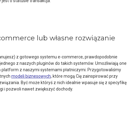
jest o statusie transakcja.
commerce lub własne rozwiązanie
 planujesz) z gotowego systemu e-commerce, prawdopodobnie
jednego z naszych pluginów do takich systemów. Umożliwiają one
h platform z naszymi systemami płatniczymi. Przygotowaliśmy
óżnych
modeli biznesowych
, które mogą Cię zainspirować przy
wiązania. Być może któryś z nich idealnie wpasuje się z specyfikę
i i pozwoli nawet zwiększyć dochody.