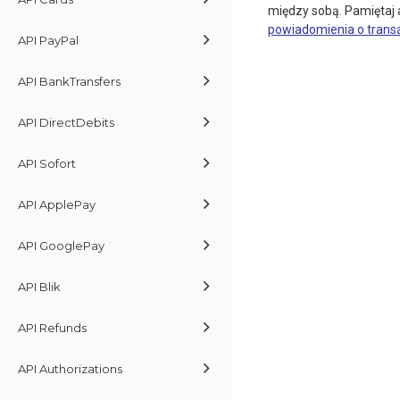
między sobą. Pamiętaj
powiadomienia o trans
API PayPal
API BankTransfers
API DirectDebits
API Sofort
API ApplePay
API GooglePay
API Blik
API Refunds
API Authorizations