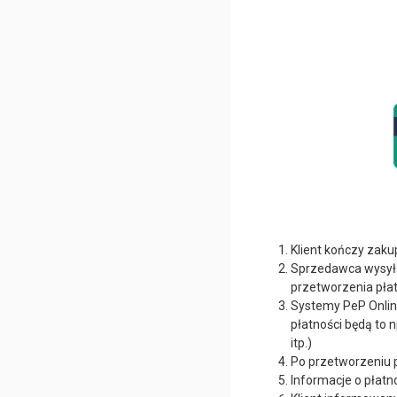
Klient kończy zaku
Sprzedawca wysyła 
przetworzenia płat
Systemy PeP Onlin
płatności będą to 
itp.)
Po przetworzeniu pł
Informacje o płatn