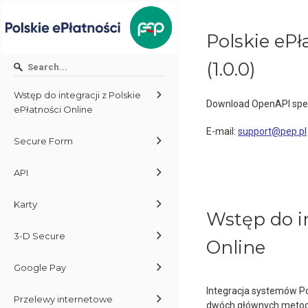
Polskie ePł
(
1.0.0
)
Wstęp do integracji z Polskie
Download OpenAPI spec
ePłatności Online
E-mail
:
support@pep.pl
Secure Form
API
Karty
Wstęp do in
3-D Secure
Online
Google Pay
Integracja systemów Po
Przelewy internetowe
dwóch głównych metod, 