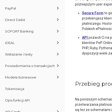
późniejszym user exper
PayPal
Secure Form
to go
przekierujesz kli
Direct Debit
płatniczego. Host
Polskich ePłatności
SOFORT Banking
API
pozwoli Ci na 
klientów PeP Onli
iDEAL
PHP, Ruby, Pythona
dyspozycji wiele 
Wdrażanie i testy
Powiadomienia o transakcjach
Modele biznesowe
Przebieg pro
Tokenizacja
Na poniższym schemac
Opis funkcji API
przetwarzania płatnośc
się też ze schematami
API Cards