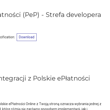
atności (PeP) - Strefa developera
ification
:
Download
tegracji z Polskie ePłatności
lskie ePłatności Online z Twoją stroną oznacza wybrania jednej z
które różnią się zarówno sposobem implementacji, jak i